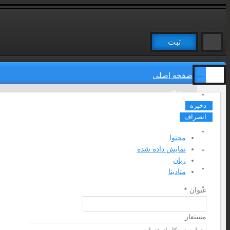
ثبت
صفحه اصلی
درمانگاه
ذخیره
تالار گفتگو
انصراف
درباره ما
محتوا
نمایش داده شده
نقشه سایت
زبان
تماس با ما 09122363527
متادیتا
گالری تصاویر
عنوان
*
عضویت
مستعار
ورود